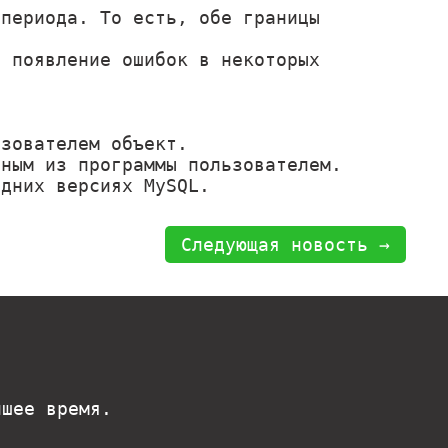
 периода. То есть, обе границы
ь появление ошибок в некоторых
ьзователем объект.
нным из программы пользователем.
едних версиях MySQL.
Следующая новость →
йшее время.