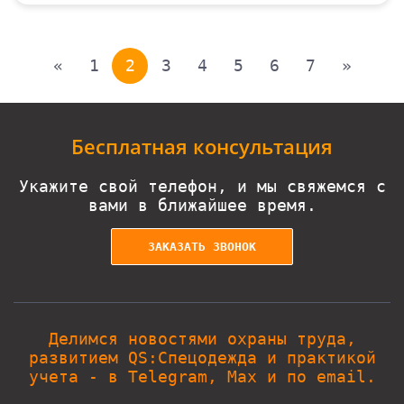
Пагинация
«
1
2
3
4
5
6
7
»
записей
Бесплатная консультация
Укажите свой телефон, и мы свяжемся с
вами в ближайшее время.
ЗАКАЗАТЬ ЗВОНОК
Делимся новостями охраны труда,
развитием QS:Спецодежда и практикой
учета - в Telegram, Max и по email.